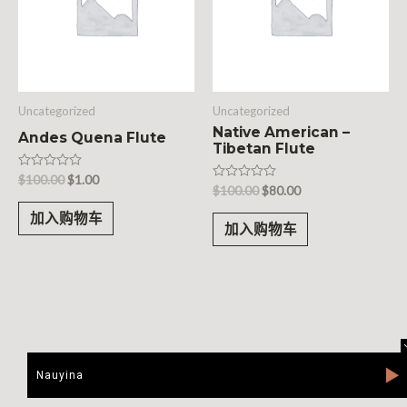
Uncategorized
Uncategorized
Native American –
Andes Quena Flute
Tibetan Flute
评
$
100.00
$
1.00
评
$
100.00
$
80.00
分
分
0
0
&sol;
加入购物车
&sol;
5
加入购物车
5
Nauyina