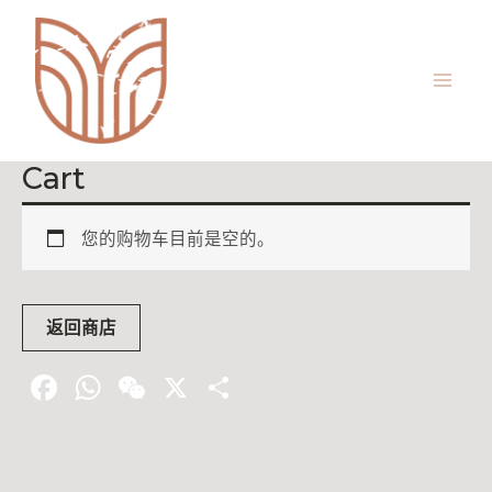
Cart
您的购物车目前是空的。
返回商店
F
W
W
X
分
ac
h
e
享
e
at
C